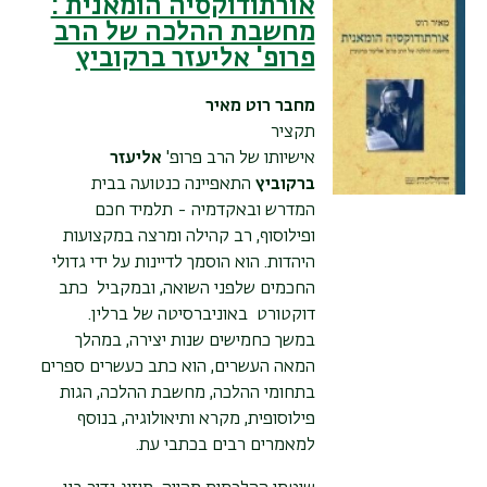
אורתודוקסיה הומאנית :
מחשבת ההלכה של הרב
פרופ' אליעזר ברקוביץ
מחבר
רוט מאיר
תקציר
אישיותו של הרב פרופ'
אליעזר
ברקוביץ
התאפיינה כנטועה בבית
המדרש ובאקדמיה - תלמיד חכם
ופילוסוף, רב קהילה ומרצה במקצועות
היהדות. הוא הוסמך לדיינות על ידי גדולי
החכמים שלפני השואה, ובמקביל כתב
דוקטורט באוניברסיטה של ברלין.
במשך כחמישים שנות יצירה, במהלך
המאה העשרים, הוא כתב כעשרים ספרים
בתחומי ההלכה, מחשבת ההלכה, הגות
פילוסופית, מקרא ותיאולוגיה, בנוסף
למאמרים רבים בכתבי עת.