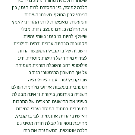
שיטתו ההלכתית מהווה מיזוג נדיר בין
הלכה למוסר, בין המסורת לרוח הזמן, בין
הנצחי לבין החולף. משנתו העיונית
והמעשית מאפשרת לדתי המודרני לאמץ
את ההלכה כגורם מעצב זהות, מבלי
שיאלץ לחיות בו בזמן בשתי זהויות
מקוטבות מבחינה ערכית, דתית וחילונית.
הישג זה של ברקוביץ התאפשר הודות
לצירוף מיוחד של רגישות מוסרית, ידע
פילוסופי רחב והשכלה תורנית מעמיקה.
על אף החשבון ההיסטורי הנוקב
שברקוביץ עורך עם הציוויליזציה
המערבית בעקבות אירועי מלחמת העולם
השנייה באירופה, ביקורת זו אינה מבטלת
בעיניו את ההישגים הראויים של התרבות
המערבית בתחום המוסר וערכי החירות
האישית. יהודית אוטנטית, לפי ברקוביץ,
מחייבת נוסף על קבלת תורה מסיני גם
הלכה אוטנטית, המשחזרת את רוח