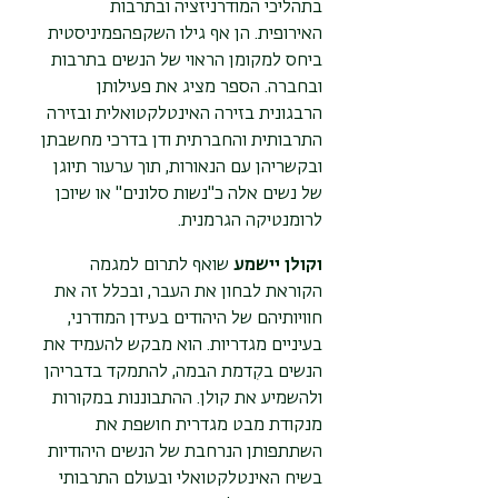
בתהליכי המודרניזציה ובתרבות
האירופית. הן אף גילו השקפהפמיניסטית
ביחס למקומן הראוי של הנשים בתרבות
ובחברה. הספר מציג את פעילותן
הרבגונית בזירה האינטלקטואלית ובזירה
התרבותית והחברתית ודן בדרכי מחשבתן
ובקשריהן עם הנאורות, תוך ערעור תיוגן
של נשים אלה כ"נשות סלונים" או שיוכן
לרומנטיקה הגרמנית.
וקולן יישמע
שואף לתרום למגמה
הקוראת לבחון את העבר, ובכלל זה את
חוויותיהם של היהודים בעידן המודרני,
בעיניים מגדריות. הוא מבקש להעמיד את
הנשים בקִדמת הבמה, להתמקד בדבריהן
ולהשמיע את קולן. ההתבוננות במקורות
מנקודת מבט מגדרית חושפת את
השתתפותן הנרחבת של הנשים היהודיות
בשיח האינטלקטואלי ובעולם התרבותי