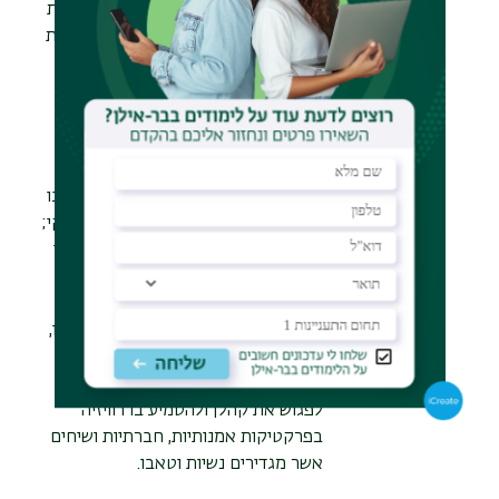
ה-70 של המאה ה-20. היא מחדדת את
מושג ה"בזות" שטבעה קריסטבה ובוחנת
אותו על רקע תפקידו של דם הגוף הנשי
בכלל ודם הווסת בפרט.
אוריין מתארת את הטרנספורמציה
שאותה ייצרו אמניות הבזות כששחררו
את הגוף הנשי מהסוגר הפטריארכלי שבו
הוא עוצב כגוף אידיאלי, שלם, פסיבי ונקי;
הן עשו שימוש בחומריות "נמוכה", הציגו
איברים אסורים וחשפו את הגוף הנשי
במצבים מושפלים, כואבים, מדממים,
טראומטיים ו"מלוכלכים". גופן, על נשליו,
הפרשותיו, עינוגיו ותשוקותיו הפך להיות
אתר שאליו ואיתו הן עלו/ירדו לרגל
לפגוש את קהלן ולהטמיע בו רוויזיה
בפרקטיקות אמנותיות, חברתיות ושיחים
אשר מגדירים נשיות וטאבו.