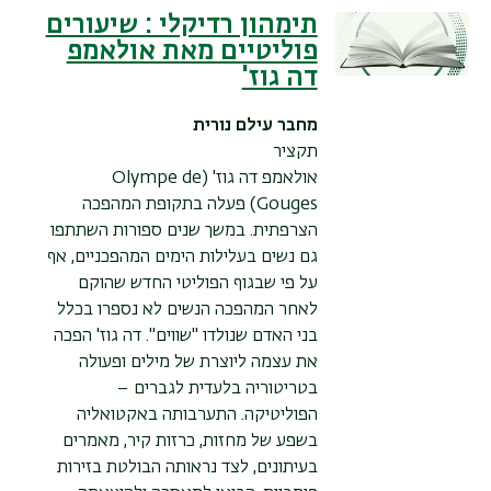
תימהון רדיקלי : שיעורים
פוליטיים מאת אולאמפ
דה גוז'
מחבר
עילם נורית
תקציר
אולאמפ דה גוז' (Olympe de
Gouges) פעלה בתקופת המהפכה
הצרפתית. במשך שנים ספורות השתתפו
גם נשים בעלילות הימים המהפכניים, אף
על פי שבגוף הפוליטי החדש שהוקם
לאחר המהפכה הנשים לא נספרו בכלל
בני האדם שנולדו "שווים". דה גוז' הפכה
את עצמה ליוצרת של מילים ופעולה
בטריטוריה בלעדית לגברים –
הפוליטיקה. התערבותה באקטואליה
בשפע של מחזות, כרזות קיר, מאמרים
בעיתונים, לצד נראותה הבולטת בזירות