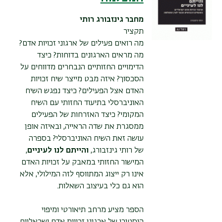
מחבר
גינזבורג רותי
תקציר
מה רואים פעילים של ארגוני זכויות אדם?
מה מראים הארגונים בדוחות? כיצד
הדימויים החזותיים הנבחרים מדווחים על
הסכסוך? איזה מבט מייצר שיח זכויות
האדם אצל הפעילים? כיצד נפגש השיח
האוניברסלי בתיעוד החזותי עם השיח
המקומי? כיצד האזרחות של הפעילים
ממסגרת את שדה הראייה, ובאיזה אופן
עושה זאת השיח האוניברסלי? בספרה
של רותי גינזבורג,
והייתם לנו לעיניים
,
המישור החזותי במאבק על זכויות האדם
אינו רק ייצוג המתווסף לזה המילולי, אלא
הוא גם כלי בעיצוב השאלות.
הספר מציע מרחב תיאורטי ומיפוי
היסטורי של ארגוני זכויות אדם ישראליים.