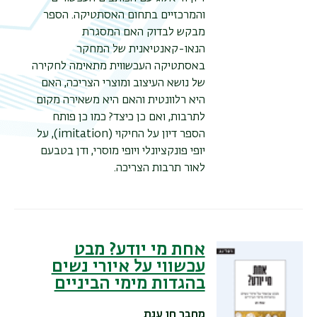
תפר
והמרכזיים בתחום האסתטיקה. הספר
משנ
מבקש לבדוק האם המסגרת
הנאו-קאנטיאנית של המחקר
באסתטיקה העכשווית מתאימה לחקירה
של נושא העיצוב ומוצרי הצריכה, האם
היא רלוונטית והאם היא משאירה מקום
לתרבות, ואם כן כיצד? כמו כן פותח
הספר דיון על החיקוי (imitation), על
יופי פונקציונלי ויופי מוסרי, ודן בטבעם
לאור תרבות הצריכה.
אחת מי יודע? מבט
עכשווי על איורי נשים
בהגדות מימי הביניים
מחבר
חן ענת