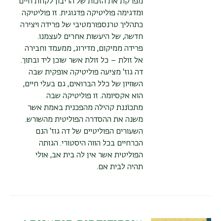
מפרקת את הזכות של הריבון לקחת חיים
ומדגימה פוליטיקה פדגוגית. זו פוליטיקה
כתהליך טרנספורמטיבי של פרידה ויצירה
חדשה, של היעשות אחרים לעצמנו.
פרידה ממיקום, מדירוג, ממעמד וחבירה
אל זולת – כל זולת אשר שוכן ליד ובתוך.
דה גוז' מציעה פוליטיקה אופקית שבה
השוויון של כלל הברואים, גם בעלי חיים,
הוא אקסיומה. זו פוליטיקה שבה
מתכוֹננת קהילה מהפכנית באמת אשר
משנה את ההסדרה הפוליטית מהשורש.
השעורים הפוליטיים של דה גוז' הנם
הכרחיים בכל הווה היסטורי. הגותה
הפוליטית אשר אין לה בית אב, אולי
תהיה לבית אם.