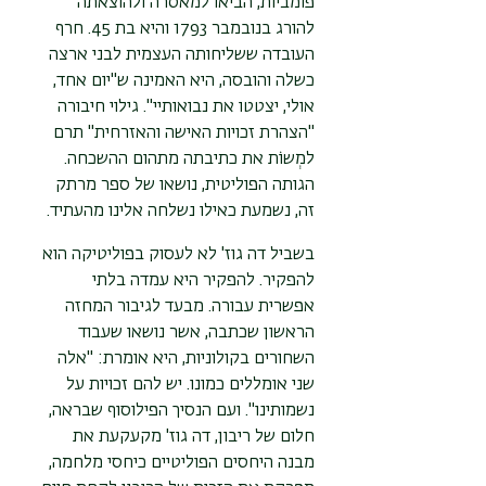
פומביות, הביאו למאסרה ולהוצאתה
להורג בנובמבר 1793 והיא בת 45. חרף
העובדה ששליחותה העצמית לבני ארצה
כשלה והובסה, היא האמינה ש"יום אחד,
אולי, יצטטו את נבואותיי". גילוי חיבורה
"הצהרת זכויות האישה והאזרחית" תרם
למְשוֹת את כתיבתה מתהום ההשכחה.
הגותה הפוליטית, נושאו של ספר מרתק
זה, נשמעת כאילו נשלחה אלינו מהעתיד.
בשביל דה גוז' לא לעסוק בפוליטיקה הוא
להפקיר. להפקיר היא עמדה בלתי
אפשרית עבורה. מבעד לגיבור המחזה
הראשון שכתבה, אשר נושאו שעבוד
השחורים בקולוניות, היא אומרת: "אלה
שני אומללים כמונו. יש להם זכויות על
נשמותינו". ועם הנסיך הפילוסוף שבראה,
חלום של ריבון, דה גוז' מקעקעת את
מבנה היחסים הפוליטיים כיחסי מלחמה,