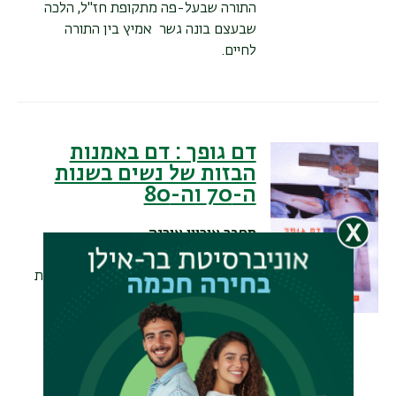
התורה שבעל-פה מתקופת חז"ל, הלכה
שבעצם בונה גשר אמיץ בין התורה
לחיים.
דם גופך : דם באמנות
הבזות של נשים בשנות
ה-70 וה-80
מחבר
אוריין אורנה
תקציר
אורנה אוריין
חוקרת בספרה המרתק את
אמניות הבזות המערביות (ג'ני הולצר,
מרינה אברמוביץ', קרולי שנימן, אורלן
הקדושה, סינדי שרמן, אנה מנדיאטה,
קיקי סמית, ג'ודי שיקגו, יאנה סטרבק
ועוד) שפרצו אל שדה האמנות בשנות