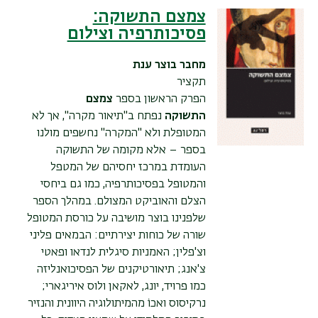
צמצם התשוקה:
פסיכותרפיה וצילום
מחבר
בוצר ענת
תקציר
הפרק הראשון בספר
צמצם
התשוקה
נפתח ב"תיאור מקרה", אך לא
המטופלת ולא "המקרה" נחשפים מולנו
בספר – אלא מקומה של התשוקה
העומדת במרכז יחסיהם של המטפל
והמטופל בפסיכותרפיה, כמו גם ביחסי
הצלם והאוביקט המצולם. במהלך הספר
שלפנינו בוצר מושיבה על כורסת המטופל
שורה של כוחות יצירתיים: הבמאים פליני
וצ'פלין; האמניות סיגלית לנדאו ופאטי
צ'אנג; תיאורטיקנים של הפסיכואנליזה
כמו פרויד, יונג, לאקאן ולוס איריגארי;
נרקיסוס ואכוֹ מהמיתולוגיה היוונית והנזיר