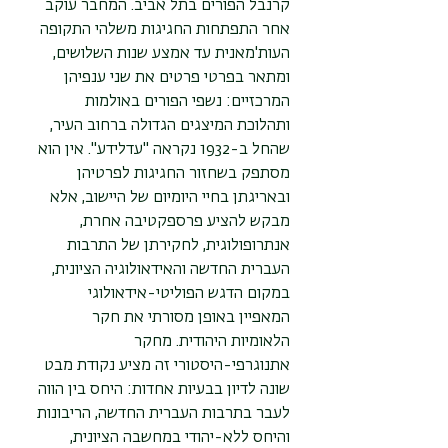
קרנבל הפורים בתל אביב. המחבר עוקב
אחר התפתחות החגיגות משלהי התקופה
העות'מאנית עד אמצע שנות השלושים,
ומתאר בפרטי פרטים את שני ענפיהן
המרכזיים: נשפי הפורים באולמות
ותהלוכת המיצגים הגדולה ברחוב העיר,
שהחל ב-1932 נקראה "עדלידע". אין הוא
מסתפק בשחזור החגיגות לפרטיהן
ובאריגתן בחיי היומיום של היישוב, אלא
מבקש להציע פרספקטיבה אחרת,
אנתרופולוגית, לחקירתן של התרבות
העברית החדשה והאידאולוגיה הציונית,
במקום הדגש הפוליטי-אידאולוגי
המאפיין באופן מסורתי את חקר
הלאומיות היהודית. מחקר
אתנוגרפי-היסטורי זה מציע נקודת מבט
שונה לדיון בבעיות אחדות: היחס בין הווה
לעבר בתרבות העברית החדשה, הריבונות
והיחס ללא-יהודי במחשבה הציונית,