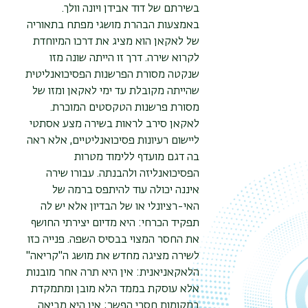
בשירתם של דוד אבידן ויונה וולך.
באמצעות הבהרת מושגי מפתח בתאוריה
של לאקאן הוא מציג את דרכו המיוחדת
לקרוא שירה. דרך זו הייתה שונה מזו
שנקטה מסורת הפרשנות הפסיכואנליטית
שהייתה מקובלת עד ימי לאקאן ומזו של
מסורת פרשנות הטקסטים המוכרת.
לאקאן סירב לראות בשירה מצע אסתטי
ליישום רעיונות פסיכואנליטיים, אלא ראה
בה דגם מועדף ללימוד מטרות
הפסיכואנליזה ולהבנתה. עבורו שירה
איננה יכולה עוד להיתפס ברמה של
האי-רציונלי או של הבדיון אלא יש לה
תפקיד הכרחי: היא מדיום יצירתי החושף
את החסר המצוי בבסיס השפה. פנייה כזו
לשירה מציגה מחדש את מושג ה"קריאה"
הלאקאניאנית: אין היא תרה אחר מובנות
אלא עוסקת בממד הלא מובן ומתמקדת
במקומות חסרי הפשר; אין היא מביאה