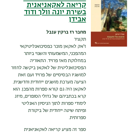
קריאה לאקאניאנית
בשירת יונה וולך ודוד
אבידן
מחבר
רז ברקין ענבל
תקציר
ז'אק לאקאן מוכר כפסיכואנליטיקאי
המהפכני, המשמעותי והשנוי ביותר
במחלוקת מאז פרויד. התאוריה
הפסיכואנליטית של לאקאן ביקשה לחזור
למושגיו הבסיסיים של פרויד ועם זאת
הציעה מערכת מושגים ייחודית וחדשנית.
לאקאן היה גם קורא ספרות מהפכן. הוא
קרא בכתביהם של גדולי הסופרים, מיזג
לימודי ספרות לתוך הניסיון האנליטי
ופיתח שיטה ייחודית של ביקורת
ספרותית.
ספר זה מציע קריאה לאקאניאנית