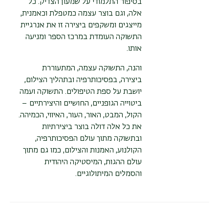
בסיפור התלמודי על שמעון הצדיק. כל
אלה, וגם בוצר עצמה כמטפלת וכאמנית,
מייצגים ומשקפים ביצירה זו את אנרגיית
התשוקה העומדת במרכז הספר ומניעה
אותו.
והנה, התשוקה עצמה, המתעוררת
ביצירה, בפסיכותרפיה ובתהליך הצילום,
יושבת על ספת הטיפולים. התשוקה ועמה
ביטוייה הגופניים, החושיים והיצירתיים –
הקול, המבט, האור, העור, האיווי, הכמיהה.
את כל אלה דולה בוצר ביצירתיות
ובתשוקה מתוך עולם הפסיכותרפיה,
הקולנוע, האמנות והצילום, כמו גם מתוך
עולם ההגות, המיסטיקה היהודית
והסמלים המיתולוגיים.