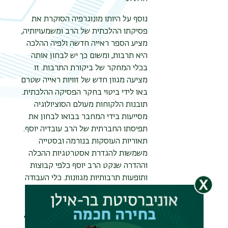
תפר
נוסף על היותו מונוגרפיה הסוקרת את
משנ
פסיקתו ההלכתית של הרב ומשמעויותיה,
מציע הספר ראייה חדשה ולפיה ההלכה
היא תרבות, ומשום כך יש לבחון אותה
בכלי המחקר של ביקורת התרבות. זו
מציעה מגוון חדש של זוויות ראייה שטרם
באו לידי ביטוי בחקר הפסיקה ההלכתית.
תובנות הלקוחות מעולם הסוציולוגיה
מסייעות בידי המחבר בבואו לבחון את
תפיסתו החברתית של הרב עובדיה יוסף.
תאוריות העוסקות בנורמה ובסטייה
משמשות להגדרת אסטרטגיות ההכלה
וההדרה שנקט הרב יוסף כלפי קבוצות
ותופעות תרבותיות מגוונות. כלי העבודה
של האנתרופולוג עומדים לשירותו של
המחבר בבואו לחקור את יחסו של הרב
עובדיה יוסף לנושאים הקשורים למיניות,
לאופנת הלבוש של נשים ולהלכות נידה.