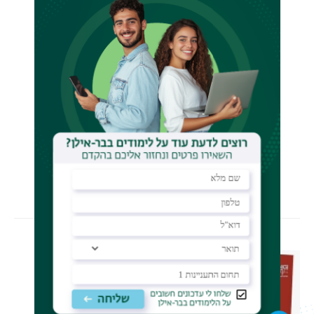
תפיסתו של מישל פוקו את המנגנונים
התרבותיים מאפשרת חשיפה של יחסי
הכוח העומדים בבסיס הפסיקה
ההלכתית. כך ניסיונו של הרב יוסף
למשטר את השיח ההלכתי בתחום
המיניות מציף על פני השטח את הקול
הנשי המודחק.
זוויות ראייה חדשות אלו תורמות להבנת
מורכבותו של השיח ההלכתי בהקשרו
התרבותי.
שכול ואובדן: הטפול
הסינותרפי - עיון
פסיכואנליטי ופילוסופי