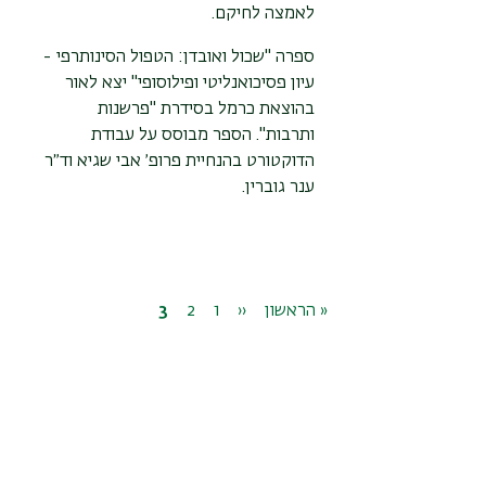
לאמצה לחיקם.
ספרה "שכול ואובדן: הטפול הסינותרפי -
עיון פסיכואנליטי ופילוסופי" יצא לאור
בהוצאת כרמל בסידרת "פרשנות
ותרבות". הספר מבוסס על עבודת
הדוקטורט בהנחיית פרופ׳ אבי שגיא וד״ר
ענר גוברין.
דפדוף
דף
« הראשון
‹‹
1
העמוד
דף
2
דף
3
דף
ראשון
הבא
נוכחי