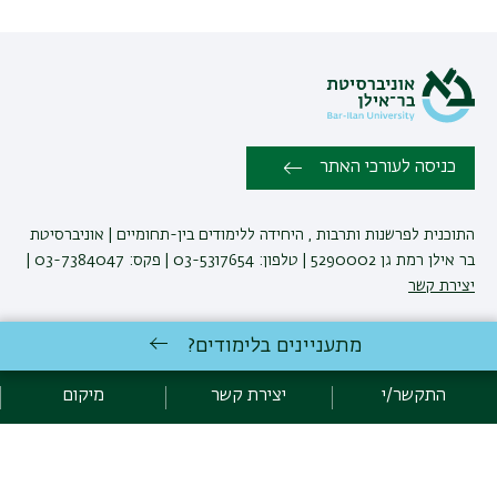
כניסה לעורכי האתר
התוכנית לפרשנות ותרבות , היחידה ללימודים בין-תחומיים | אוניברסיטת
בר אילן רמת גן 5290002 | טלפון: 03-5317654 | פקס: 03-7384047 |
יצירת קשר
מתעניינים בלימודים?
פיתוח:
אגף תקשוב, אוניברסיטת בר-אילן
הצהרת נגישות
מדיניות פרטיות
התקשר/י
יצירת קשר
מיקום
אקדימה בר-אילן