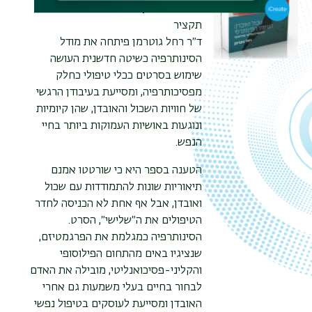
מחבר
גוטרמן רחל
תקציר
ד״ר רחל גוטרמן פיתחה את מודל
הסינותרפיה כשיטה חדשנית העושה
שימוש בסרטים ככלי טיפולי כחלק
מפסיכותרפיה, ומסייעת בעיבודן הרגשי
של חוויות השכול והאובדן, שהן קיומיות
ונוגעות באושיות העמוקות ביותר בחיי
הנפש.
הטענה בספר היא כי שורטטו אמנם
תיאוריות שונות להתמודדות עם שכול
ואובדן, אבל אף אחת לא הכניסה לחדר
הטיפולים את ה״שלישי״, הסרט.
הסינותרפיה כמגלמת את הפרגמטיזם,
שנציגיו באים מהתחום הפילוסופי
והקליני-פסיכואנליטי, מובילה את האדם
לבחור בחיים בעלי משמעות גם אחרי
האובדן ומסייעת לעוסקים בטיפול נפשי