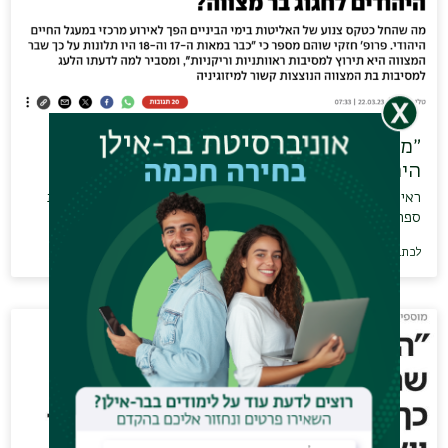
״מטקס חניכה לאירוע ראווה: מתי התחילו
היהודים…
ראיון ב- Ynet עם פרופ׳ חזקי שוהם, ראש התוכנית, בעקבות הוצאת
ספרו החדש ״למה בר…
לכתבה