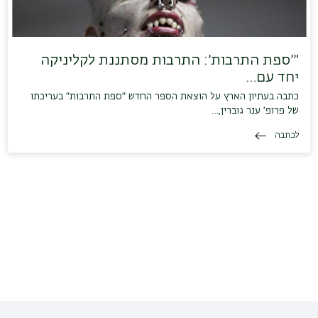
״׳ספת התרבות׳: התרבות מסתננת לקליניקה
יחד עם…
כתבה בעתיון הארץ על הוצאת הספר החדש ״ספת התרבות״ בעריכתו
של פרופ׳ ענר גוברין,…
לכתבה