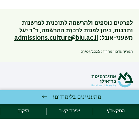
לפרטים נוספים ולהרשמה לתוכנית לפרשנות
ותרבות, ניתן לפנות לרכזת ההרשמה, ד"ר יעל
משעני-אובל:
admissions.culture@biu.ac.il
תאריך עדכון אחרון : 03/03/2026
מתעניינים בלימודים?
כניסה לעורכי האתר
התקשר/י
יצירת קשר
מיקום
התוכנית לפרשנות ותרבות , היחידה ללימודים בין-תחומיים | אוניברסיטת
בר אילן רמת גן 5290002 | טלפון: 03-5317654 | פקס: 03-7384047 |
יצירת קשר