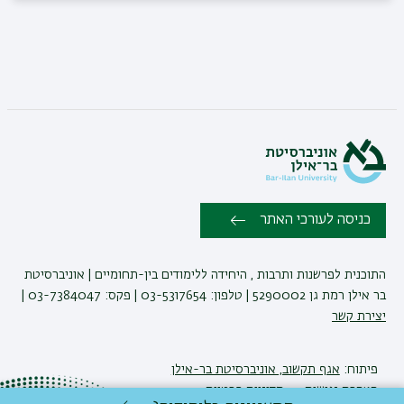
כניסה לעורכי האתר
התוכנית לפרשנות ותרבות , היחידה ללימודים בין-תחומיים | אוניברסיטת
בר אילן רמת גן 5290002 | טלפון: 03-5317654 | פקס: 03-7384047 |
יצירת קשר
פיתוח:
אגף תקשוב, אוניברסיטת בר-אילן
הצהרת נגישות
מדיניות פרטיות