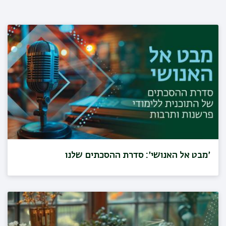
׳מבט אל האנושי׳: סדרת ההסכתים שלנו