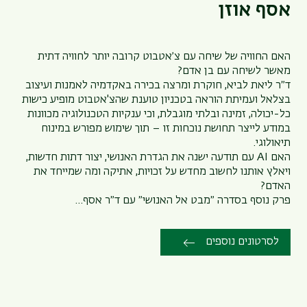
אסף אוזן
האם החוויה של שיחה עם צ׳אטבוט קרובה יותר לחוויה דתית
מאשר לשיחה עם בן אדם?
ד״ר ליאת לביא, חוקרת ומרצה בכירה באקדמיה לאמנות ועיצוב
בצלאל ועמיתת הוראה בטכניון טוענת שהצ'אטבוט מופיע כישות
כל-יכולה, זמינה ובלתי מוגבלת, וכי ענקיות הטכנולוגיה מכוונות
במודע לייצר תחושת נוכחות זו – תוך שימוש מפורש במינוח
תיאולוגי.
האם AI עם תודעה ישנה את הגדרת האנושי, יצור דתות חדשות,
ויאלץ אותנו לחשוב מחדש על זכויות, אתיקה ומה שמייחד את
האדם?
פרק נוסף בסדרה ״מבט אל האנושי״ עם ד״ר אסף…
לסרטונים נוספים