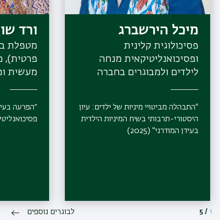
מיכל הירשברג
ורד שו
פסיכולוגית קלינית
מטפלת במ
ופסיכואנליטיקאית מנחה
פרטית), 
לילדים ולמבוגרים בחברה
מעשית ומ
הפסיכואנליטית בישראל,
המכללה ה
(קליניקה פרטית)
וינגייט
"התבהלה מביטויי מיניות של ילדים: עיון
״הפרעה בעיבו
היסטורי-תרבותי בשיח המיניות הילדית
פסיכואנליטי, מו
בעידן המודרני" (2025)
1
/
5
לבוגרים נוספים