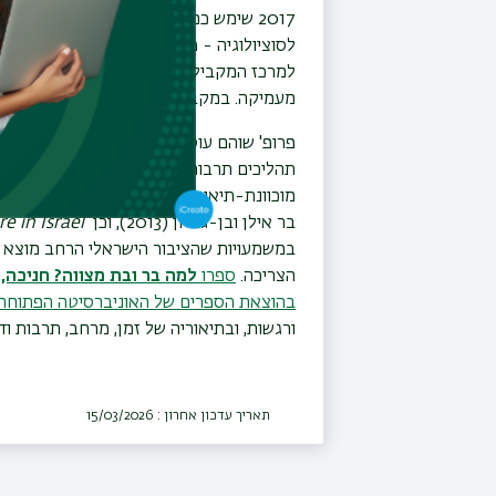
2017 שימש כמרצה אורח באוניברסיטת ניו-יורק (
לסוציולוגיה - פרופ' אילנה סילבר, פרופ' דנ
למרכז המקביל באוניברסיטת ייל – שמטרתו
מעמיקה. במקביל הוא משרת גם כעמית מחקר
פרופ' שוהם עוסק במחקר בין-תחומי המשלב ה
תהליכים תרבותיים וחברתיים מתרחשים מלמ
מוכוונת-תיאוריה. שני ספריו: "מרדכי רוכב
בר אילן ובן-גוריון (2013), וכן
re in Israel
במשמעויות שהציבור הישראלי הרחב מוצא בח
הצריכה.
ספרו
למה בר ובת מצווה? חניכה, 
בהוצאת הספרים של האוניברסיטה הפתוחה.
ורגשות, ובתיאוריה של זמן, מרחב, תרבות וד
תאריך עדכון אחרון : 15/03/2026