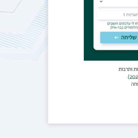
מהמחלקה
ונף
מושגית
ו
רסיטאות
ת ותרבות
זכה בפרס גולדברג והתפרסם השנה (2023)
פחה