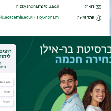
דוא"ל
hizky.shoham@biu.ac.il
אתר אישי
/biu.academia.edu/HizkyShoham
רסים
פירסומים
אמצעי התקשורת
חומית ללימודי פרשנות ותרבות באוניברסיטת בר אילן, בה הוא מלמד מא
ט דוקטורט בתוכנית ללימודים יהודיים וכן במרכז לסוציולוגיה תרבותית ש