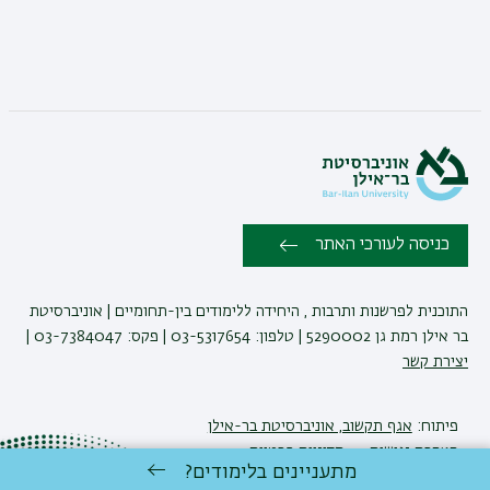
כניסה לעורכי האתר
התוכנית לפרשנות ותרבות , היחידה ללימודים בין-תחומיים | אוניברסיטת
בר אילן רמת גן 5290002 | טלפון: 03-5317654 | פקס: 03-7384047 |
יצירת קשר
פיתוח:
אגף תקשוב, אוניברסיטת בר-אילן
הצהרת נגישות
מדיניות פרטיות
מתעניינים בלימודים?
אקדימה בר-אילן