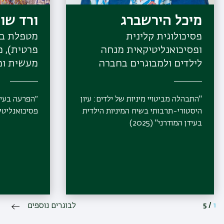
מיכל הירשברג
ורד שו
פסיכולוגית קלינית
מטפלת במ
ופסיכואנליטיקאית מנחה
פרטית), 
לילדים ולמבוגרים בחברה
מעשית ומ
הפסיכואנליטית בישראל,
המכללה ה
(קליניקה פרטית)
וינגייט
"התבהלה מביטויי מיניות של ילדים: עיון
״הפרעה בעיבו
היסטורי-תרבותי בשיח המיניות הילדית
פסיכואנליטי, מו
בעידן המודרני" (2025)
1
/
5
לבוגרים נוספים