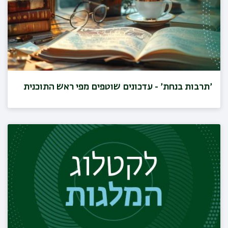
׳תרבות בנחת׳ - עדכונים שוטפים מפי ראש התוכנית