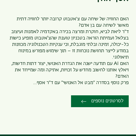
האם החוויה של שיחה עם צ׳אטבוט קרובה יותר לחוויה דתית
מאשר לשיחה עם בן אדם?
ד״ר ליאת לביא, חוקרת ומרצה בכירה באקדמיה לאמנות ועיצוב
בצלאל ועמיתת הוראה בטכניון טוענת שהצ'אטבוט מופיע כישות
כל-יכולה, זמינה ובלתי מוגבלת, וכי ענקיות הטכנולוגיה מכוונות
במודע לייצר תחושת נוכחות זו – תוך שימוש מפורש במינוח
תיאולוגי.
האם AI עם תודעה ישנה את הגדרת האנושי, יצור דתות חדשות,
ויאלץ אותנו לחשוב מחדש על זכויות, אתיקה ומה שמייחד את
האדם?
פרק נוסף בסדרה ״מבט אל האנושי״ עם ד״ר אסף…
לסרטונים נוספים