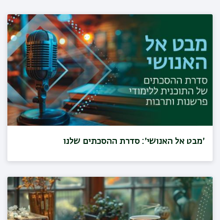
׳מבט אל האנושי׳: סדרת ההסכתים שלנו