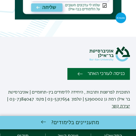
תפר
משנ
כניסה לעורכי האתר
התוכנית לפרשנות ותרבות , היחידה ללימודים בין-תחומיים | אוניברסיטת
בר אילן רמת גן 5290002 | טלפון: 03-5317654 | פקס: 03-7384047 |
יצירת קשר
מתעניינים בלימודים?
פיתוח:
אגף תקשוב, אוניברסיטת בר-אילן
הצהרת נגישות
מדיניות פרטיות