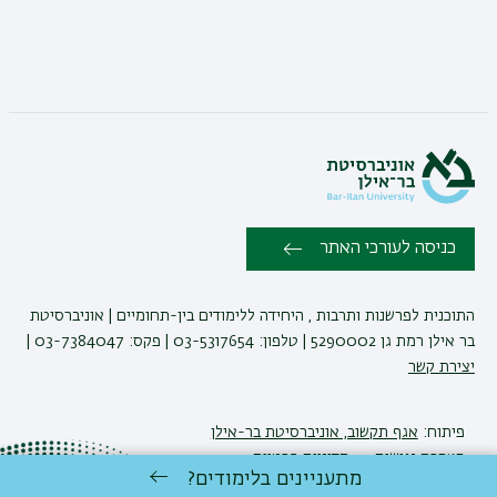
כניסה לעורכי האתר
התוכנית לפרשנות ותרבות , היחידה ללימודים בין-תחומיים | אוניברסיטת
בר אילן רמת גן 5290002 | טלפון: 03-5317654 | פקס: 03-7384047 |
יצירת קשר
פיתוח:
אגף תקשוב, אוניברסיטת בר-אילן
הצהרת נגישות
מדיניות פרטיות
מתעניינים בלימודים?
אקדימה בר-אילן