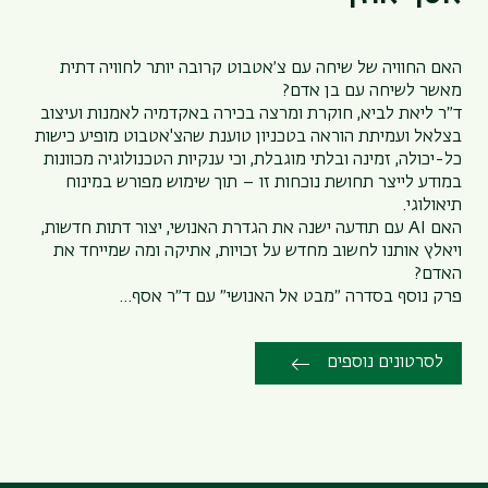
האם החוויה של שיחה עם צ׳אטבוט קרובה יותר לחוויה דתית
מאשר לשיחה עם בן אדם?
ד״ר ליאת לביא, חוקרת ומרצה בכירה באקדמיה לאמנות ועיצוב
בצלאל ועמיתת הוראה בטכניון טוענת שהצ'אטבוט מופיע כישות
כל-יכולה, זמינה ובלתי מוגבלת, וכי ענקיות הטכנולוגיה מכוונות
במודע לייצר תחושת נוכחות זו – תוך שימוש מפורש במינוח
תיאולוגי.
האם AI עם תודעה ישנה את הגדרת האנושי, יצור דתות חדשות,
ויאלץ אותנו לחשוב מחדש על זכויות, אתיקה ומה שמייחד את
האדם?
פרק נוסף בסדרה ״מבט אל האנושי״ עם ד״ר אסף…
לסרטונים נוספים