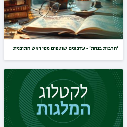
׳תרבות בנחת׳ - עדכונים שוטפים מפי ראש התוכנית