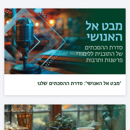
׳מבט אל האנושי׳: סדרת ההסכתים שלנו