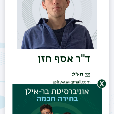
ד"ר אסף חזן
דוא"ל
asitwas@gmail.com
תחומי עניין
הממד הנפשי
של טכנולוגיה
מדע, טכנולוגיה