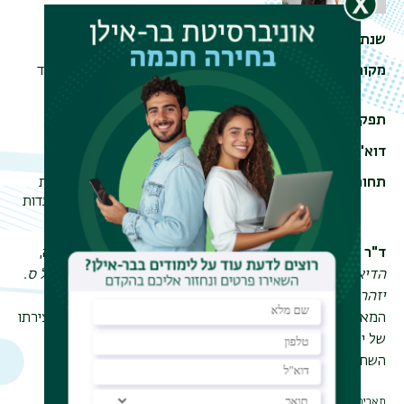
שנת סיום התואר
2026
מקום עבודה
המרכז לטיפוח תרבות הקריאה של משרד
החינוך
תפקיד
ראשת תחום ספרות ותרבות עברית
דוא"ל
michal.cohen@gmail.com
תחומי לימוד
הרמנויטיקה ופילוסופיה של הפרשנות; ספרות
עברית מודרנית; יצירתו של ס. יזהר; זיכרון, עדות
ואתיקה בספרות; תיאוריה של הקריאה
ד"ר מיכל כהן
היא חוקרת ספרות והגות. עבודת הדוקטור שלה,
הדיאלוג עם המת: קריאה הרמנויטית ביצירתו המאוחרת של ס.
יזהר
בוחנת את היחסים בין זיכרון, קול ואתיקה בכתיבתו
המאוחרת של יזהר. מאמריה עסקו בין היתר במושג העדות ביצירתו
של יזהר, בקריאה מחודשת של
ימי צקלג
ובהרמנויטיקה של
השתיקה בספרות העברית החדשה.
תאריך עדכון אחרון : 29/06/2026