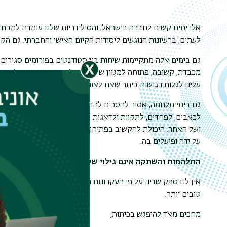
אלו ימים קשים לחברה בישראל, והסולידריות שלנו עומדת למבחן.
לעתים, ברעיונות הנוגעים ליסודות הקיום האישי והחברתי. גם הק
גם בימים אלה מתקיימות שיחות בין סטודנטים בפורומים סגורים 
מכבדת, קשובה, פתוחה למגוון של דעות ולומדת. גם בימי מלחמה
עלינו לגלות רגישות ביתר שאת לאופן בו אנחנו מתבטאים ובמיוח
גם בימי מלחמה, אסור להסכים להדרה, מחיקה והשתקה של דעות 
לכאבים, לפחדים, לתקוות ולדאגות של אלו שאין לנו הסכמה איתם
ושל האחר. היכולת להקשיב בפתיחות עומדת בבסיס הלימודים בתו
על ידה ופועלים בה.
התלהמות והשתקה אינם גילוי של חוסן אלא של חולשה.
אין לנו ספק שדיון על פי העקרונות הבסיסיים הללו אפשרי גם בי
טובים יותר.
מחכים מאד להיפגש בכיתות,