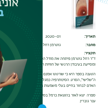
תאריך
2020-01
מחבר
גוטרמן רחל
תקציר
ד״ר רחל גוטרמן פיתחה את מודל הסינותרפיה כשיטה חדשנית הע
ומסייעת בעיבודן הרגשי של חוויות השכול והאובדן, שהן קיומיות ו
הטענה בספר היא כי שורטטו אמנם תיאוריות שונות להתמודדות ע
ה״שלישי״, הסרט. הסינותרפיה כמגלמת את הפרגמטיזם, שנציגיו ב
האדם לבחור בחיים בעלי משמעות גם אחרי האובדן ומסייעת לעו
ספרה יצא לאור בהוצאת כרמל בסידרת "פרשנות ותרבות". הספר 
ענר גוברין.