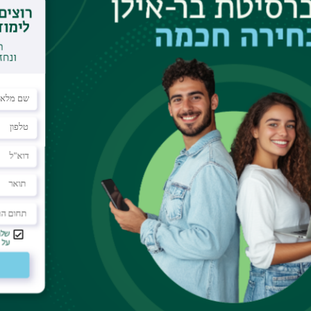
ושה שימוש בסרטים ככלי טיפולי כחלק מפסיכותרפיה,
נוגעות באושיות העמוקות ביותר בחיי הנפש.
ם שכול ואובדן, אבל אף אחת לא הכניסה לחדר הטיפולים את
אים מהתחום הפילוסופי והקליני-פסיכואנליטי, מובילה את
סקים בטיפול נפשי לאמצה לחיקם.
מבוסס על עבודת הדוקטורט בהנחיית פרופ׳ אבי שגיא וד״ר