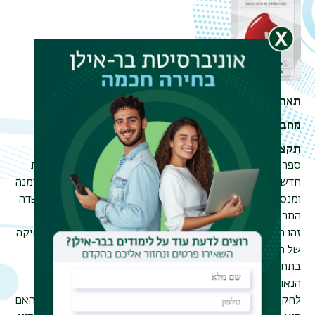
תאריך
2017-01
מחבר
ברודרמן אלי
תקציר
ספר זה מבקש לבדוק את אפשרות כינונה של תאוריה אסתטית
חדשה למוצר הצריכה המעוצב, תאוריה שמביאה בחשבון את זמנה
ומנסה לפתוח את שדה המחקר האסתטי למפגש ודיאלוג עם שדה
התרבות.
זהו הספר הראשון בשפה העברית העוסק בפילוסופיה ובאסתטיקה
של העיצוב תוך דיון ודיאלוג עם הכותבים העכשוויים והמרכזיים
בתחום האסתטיקה. הספר מבקש לבדוק האם המסגרת
הנאו-קאנטיאנית של המחקר באסתטיקה העכשווית מתאימה
לחקירה של נושא העיצוב ומוצרי הצריכה, האם היא רלוונטית והאם